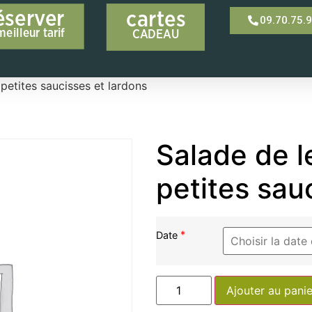
éserver
cartes
09.70.75.
meilleur tarif
CADEAU
 petites saucisses et lardons
Salade de l
petites sau
*
Date
Ajouter au panie