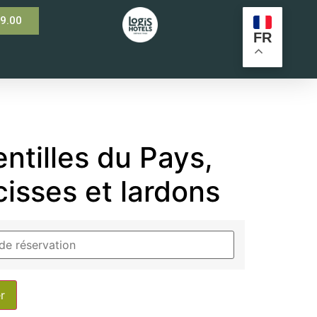
99.00
FR
entilles du Pays,
cisses et lardons
r