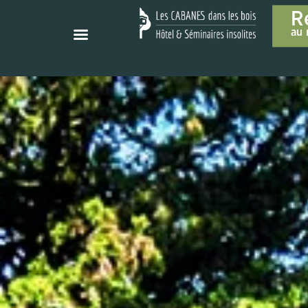
R
au m