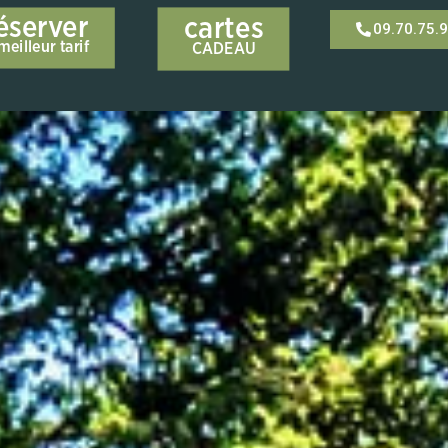
éserver
cartes
09.70.75.
eilleur tarif
CADEAU