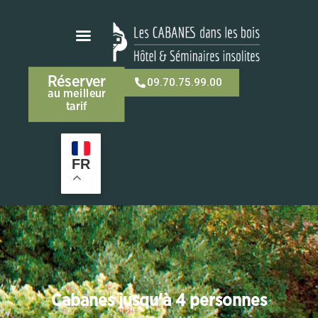
Réserver
09.70.75.99.00
au meilleur
tarif
FR
Cabanes jusqu'à 4 personnes