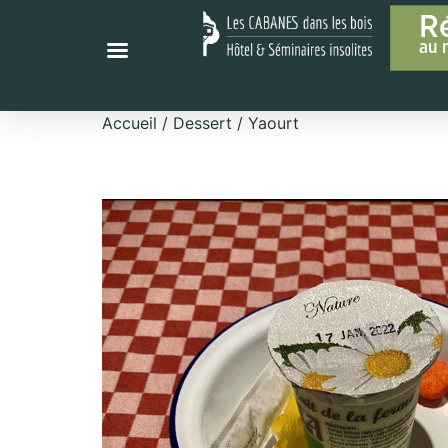
R
au 
Accueil
/
Dessert
/ Yaourt