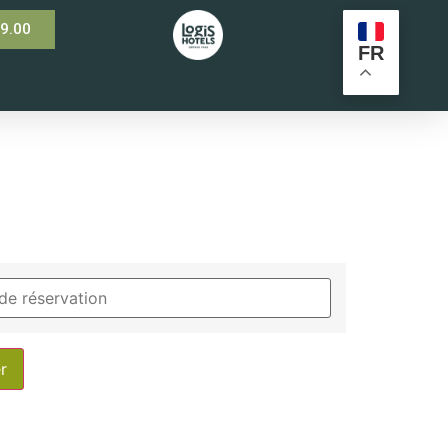
99.00
FR
r