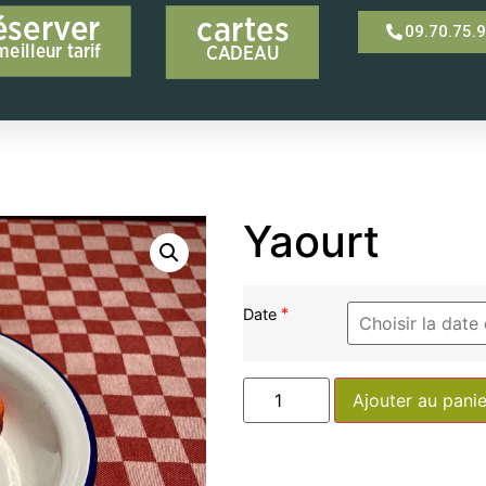
éserver
cartes
09.70.75.
meilleur tarif
CADEAU
Yaourt
*
Date
Ajouter au panie