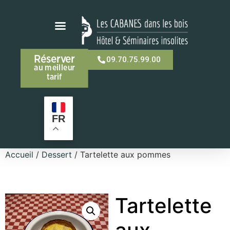
Réserver
09.70.75.99.00
au meilleur
tarif
FR
Accueil
/
Dessert
/ Tartelette aux pommes
Tartelette