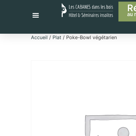
R
au 
Accueil
/
Plat
/ Poke-Bowl végétarien