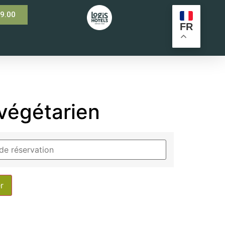
99.00
FR
végétarien
r