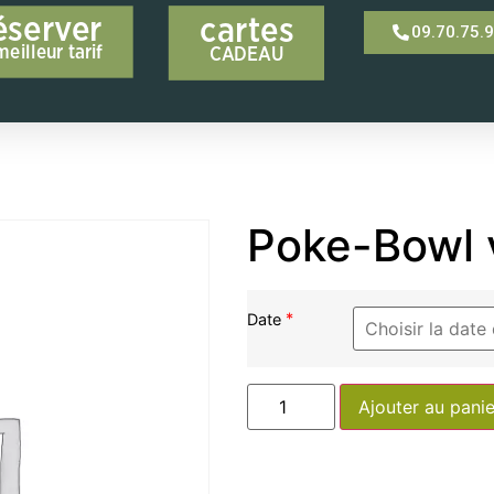
éserver
cartes
09.70.75.
meilleur tarif
CADEAU
Poke-Bowl 
*
Date
Ajouter au panie