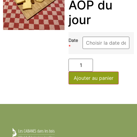
AOP du
jour
Date
*
Ajouter au panier