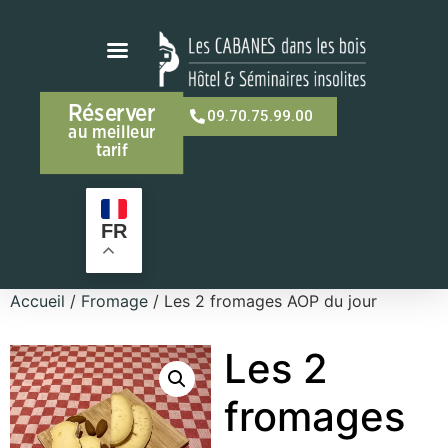
Réserver
09.70.75.99.00
au meilleur
tarif
FR
Accueil
/
Fromage
/ Les 2 fromages AOP du jour
Les 2
fromages