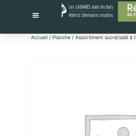
R
au 
Accueil
/
Planche
/ Assortiment sucré/salé à t