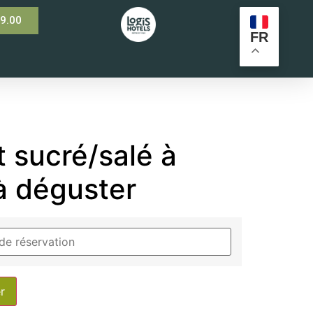
99.00
FR
 sucré/salé à
 à déguster
r