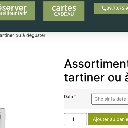
éserver
cartes
09.70.75.
meilleur tarif
CADEAU
artiner ou à déguster
Assortiment
tartiner ou
*
Date
Ajouter au panie