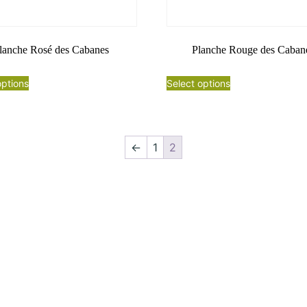
lanche Rosé des Cabanes
Planche Rouge des Caban
options
Select options
←
1
2