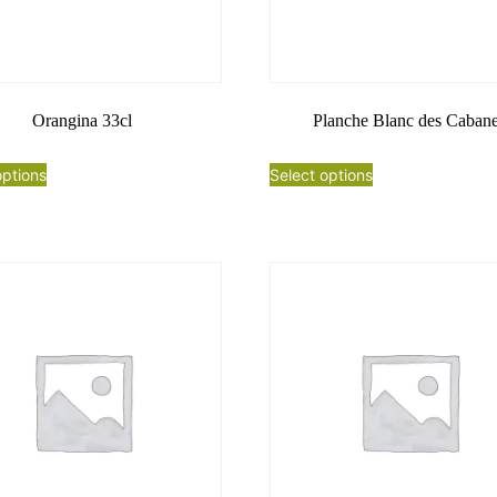
Orangina 33cl
Planche Blanc des Caban
options
Select options